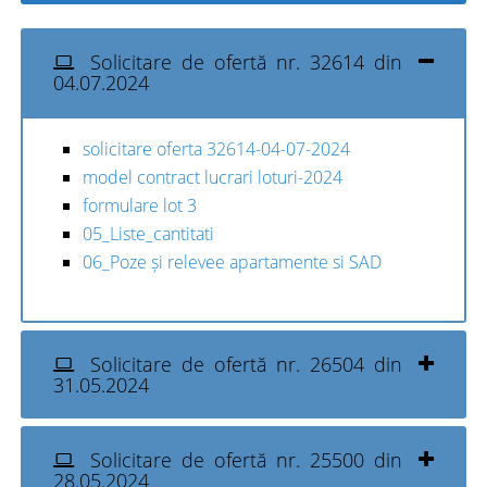
Solicitare de ofertă nr. 32614 din
04.07.2024
solicitare oferta 32614-04-07-2024
model contract lucrari loturi-2024
formulare lot 3
05_Liste_cantitati
06_Poze și relevee apartamente si SAD
Solicitare de ofertă nr. 26504 din
31.05.2024
Solicitare de ofertă nr. 25500 din
28.05.2024