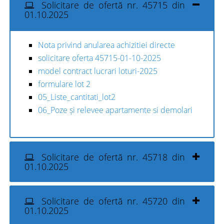
Solicitare de ofertă nr. 45715 din
01.10.2025
Nota privind anularea achizitiei directe
solicitare oferta 45715-01-10-2025
model contract lucrari loturi-2025
formulare lot 2
05_Liste_cantitati_lot2
06_Poze și relevee apartamente si demolari
Solicitare de ofertă nr. 45718 din
01.10.2025
Solicitare de ofertă nr. 45720 din
01.10.2025