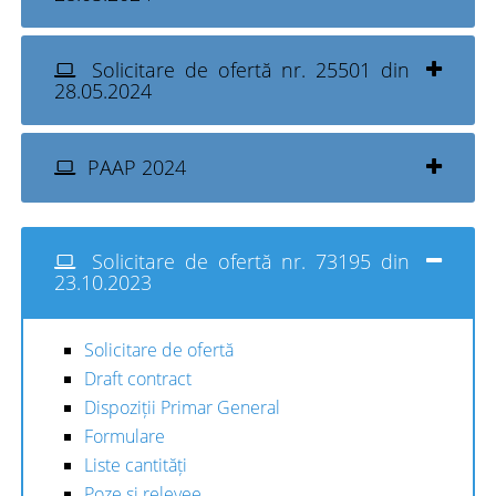
Solicitare de ofertă nr. 25501 din
28.05.2024
PAAP 2024
Solicitare de ofertă nr. 73195 din
23.10.2023
Solicitare de ofertă
Draft contract
Dispoziții Primar General
Formulare
Liste cantități
Poze și relevee